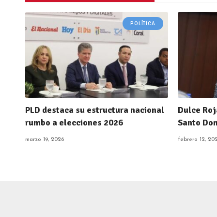
POLÍTICA
PLD destaca su estructura nacional
Dulce Roj
rumbo a elecciones 2026
Santo Dom
marzo 19, 2026
febrero 12, 20