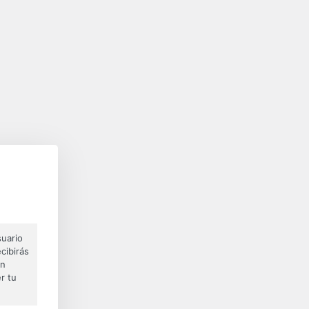
suario
cibirás
on
r tu