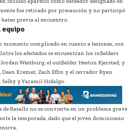
oven incluso apareció como bateador designado en
almente fue retirado por precaución y no participó
e bateo previa al encuentro.
l equipo
un momento complicado en cuanto a lesiones, con
Entre los afectados se encuentran los infielders
ordan Westburg; el outfielder Heston Kjerstad; y
 Dean Kremer, Zach Eflin y el cerrador Ryan
n Selby y Yaramil Hidalgo.
ia de Basallo no se convierta en un problema grave
rante la temporada, dado que el joven dominicano
ensiva.