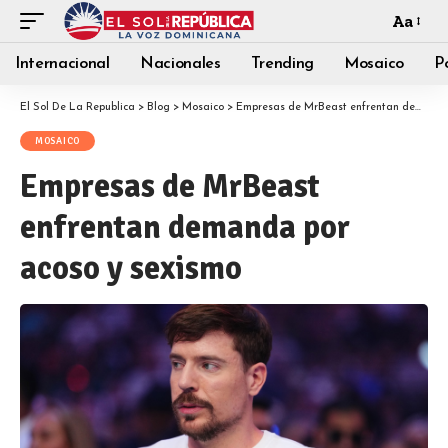
Aa
Internacional
Nacionales
Trending
Mosaico
Po
El Sol De La Republica
>
Blog
>
Mosaico
>
Empresas de MrBeast enfrentan demanda por acoso y sexismo
MOSAICO
Empresas de MrBeast
enfrentan demanda por
acoso y sexismo