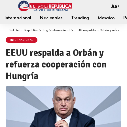
Aa
Internacional
Nacionales
Trending
Mosaico
Po
El Sol De La Republica
>
Blog
>
Internacional
>
EEUU respalda a Orbán y refuerza cooperación con Hungría
INTERNACIONAL
EEUU respalda a Orbán y
refuerza cooperación con
Hungría