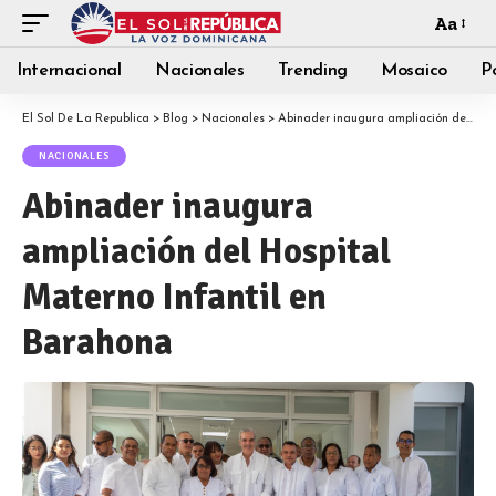
Aa
Internacional
Nacionales
Trending
Mosaico
Po
El Sol De La Republica
>
Blog
>
Nacionales
>
Abinader inaugura ampliación del Hospital Materno Infantil en Barahona
NACIONALES
Abinader inaugura
ampliación del Hospital
Materno Infantil en
Barahona