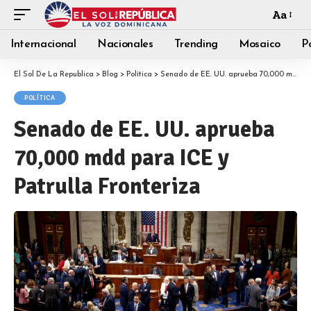
Aa
Internacional
Nacionales
Trending
Mosaico
Po
El Sol De La Republica
>
Blog
>
Política
>
Senado de EE. UU. aprueba 70,000 mdd para ICE y Patrulla Fronteriza
POLÍTICA
Senado de EE. UU. aprueba
70,000 mdd para ICE y
Patrulla Fronteriza