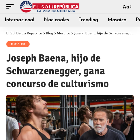
Aa
Internacional
Nacionales
Trending
Mosaico
Po
El Sol De La Republica
>
Blog
>
Mosaico
>
Joseph Baena, hijo de Schwarzenegger, gana concurso de culturismo
MOSAICO
Joseph Baena, hijo de
Schwarzenegger, gana
concurso de culturismo