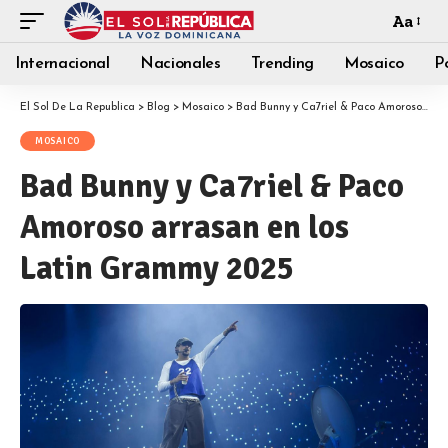
Aa
Internacional
Nacionales
Trending
Mosaico
Po
El Sol De La Republica
>
Blog
>
Mosaico
>
Bad Bunny y Ca7riel & Paco Amoroso arrasan en los Latin Grammy 2025
MOSAICO
Bad Bunny y Ca7riel & Paco
Amoroso arrasan en los
Latin Grammy 2025