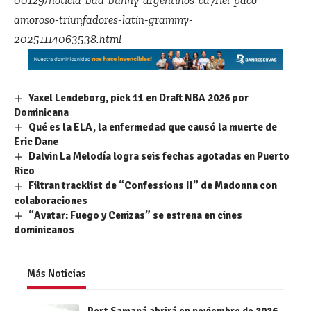
00129/noticia-bad-bunny-argentinos-ca7riel-paco-
amoroso-triunfadores-latin-grammy-
20251114063538.html
Yaxel Lendeborg, pick 11 en Draft NBA 2026 por
Dominicana
Qué es la ELA, la enfermedad que causó la muerte de
Eric Dane
Dalvin La Melodía logra seis fechas agotadas en Puerto
Rico
Filtran tracklist de “Confessions II” de Madonna con
colaboraciones
“Avatar: Fuego y Cenizas” se estrena en cines
dominicanos
Más Noticias
Port Samaná abrirá en noviembre de 2026